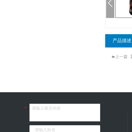
产品描述
上一篇
*