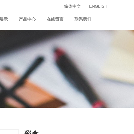
简体中文
|
ENGLISH
展示
产品中心
在线留言
联系我们